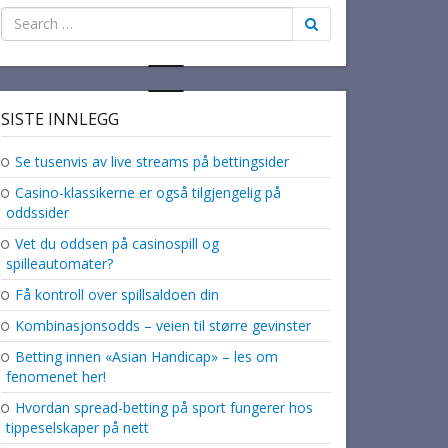
Search
for:
SISTE INNLEGG
Se tusenvis av live streams på bettingsider
Casino-klassikerne er også tilgjengelig på
oddssider
Vet du oddsen på casinospill og
spilleautomater?
Få kontroll over spillsaldoen din
Kombinasjonsodds – veien til større gevinster
Betting innen «Asian Handicap» – les om
fenomenet her!
Hvordan spread-betting på sport fungerer hos
tippeselskaper på nett