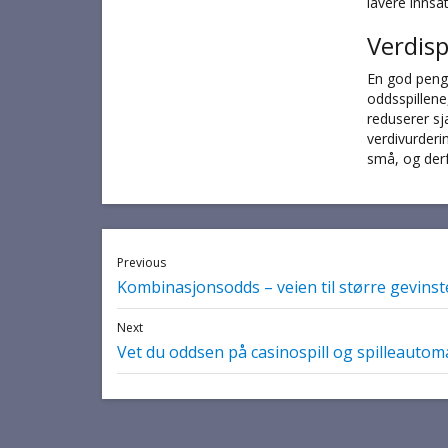
lavere innsat
Verdispi
En god penge
oddsspillene
reduserer sj
verdivurderi
små, og derfo
Post
Previous
navigation
Previous
Kombinasjonsodds – veien til større gevinst
post:
Next
Next
Vet du oddsen på casinospill og spilleautom
post: