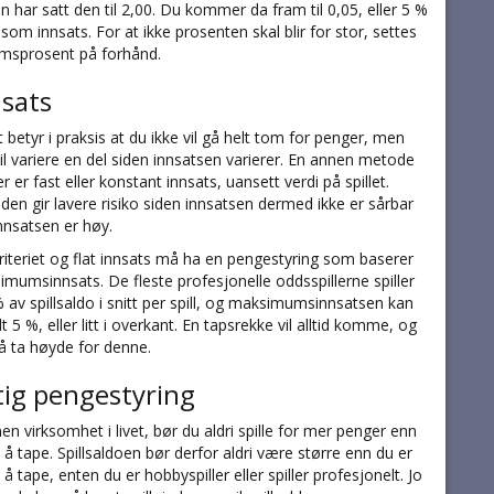
har satt den til 2,00. Du kommer da fram til 0,05, eller 5 %
 som innsats. For at ikke prosenten skal blir for stor, settes
sprosent på forhånd.
nsats
et betyr i praksis at du ikke vil gå helt tom for penger, men
il variere en del siden innsatsen varierer. En annen metode
er fast eller konstant innsats, uansett verdi på spillet.
n gir lavere risiko siden innsatsen dermed ikke er sårbar
innsatsen er høy.
riteriet og flat innsats må ha en pengestyring som baserer
mumsinnsats. De fleste profesjonelle oddsspillerne spiller
% av spillsaldo i snitt per spill, og maksimumsinnsatsen kan
t 5 %, eller litt i overkant. En tapsrekke vil alltid komme, og
 å ta høyde for denne.
tig pengestyring
en virksomhet i livet, bør du aldri spille for mer penger enn
l å tape. Spillsaldoen bør derfor aldri være større enn du er
å tape, enten du er hobbyspiller eller spiller profesjonelt. Jo