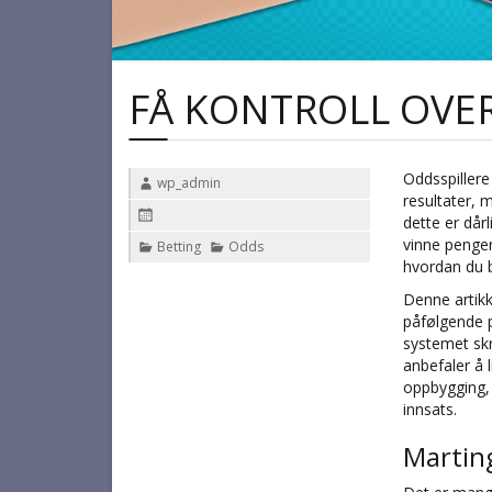
FÅ KONTROLL OVER
Oddsspillere 
Author
wp_admin
resultater, m
Posted
dette er dårl
on
vinne penger
Categories
Betting
Odds
hvordan du be
Denne artikk
påfølgende p
systemet skr
anbefaler å l
oppbygging, 
innsats.
Martin