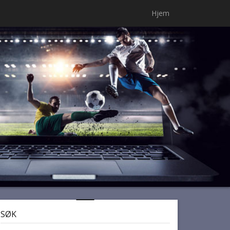
Hjem
SØK