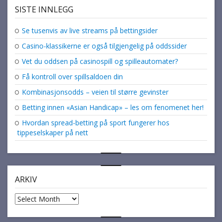
SISTE INNLEGG
Se tusenvis av live streams på bettingsider
Casino-klassikerne er også tilgjengelig på oddssider
Vet du oddsen på casinospill og spilleautomater?
Få kontroll over spillsaldoen din
Kombinasjonsodds – veien til større gevinster
Betting innen «Asian Handicap» – les om fenomenet her!
Hvordan spread-betting på sport fungerer hos
tippeselskaper på nett
ARKIV
Arkiv