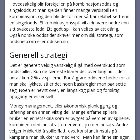
Hovedsakelig blir forskjellen på kombinasjonsodds og
singelodds at man sjelden finner mange verdispill i en
kombinasjon, og den blir derfor mer sårbar relativt sett enn
en singelodds. Et kombinasjonsspill vil aldri være bedre enn
sitt svakeste ledd. Ett godt spill kan veltes av ett dårlig.
Også norske oddssider skriver mer om slik strategi, som
oddsnet.com eller oddsen.nu.
Generell strategi
Det er generelt veldig vanskelig å gå med overskudd som
oddsspiller. Kun de færreste klarer det over lang tid – det
antas kun 2 % av spillerne. For å gjøre oddsene bedre for at
man skal lykkes, så er det noen basisregler man bør sette
seg. Noen er nevnt over, en langsiktig plan og forsiktig
oppgang er essensielt.
Money management, eller økonomisk planlegging og
utføring er en annen viktig del. Mange erfarne spillere
bruker en enhetsskala som er bygget på verdien av spillene,
kombinert med innsats. Jo mer verdi, jo mer innsats. Andre
velger imidlertid å spille flatt, dvs. konstant innsats på
kampene man plukker ut med verdi. Man kan finne sin egen