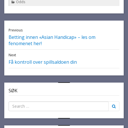
Categories
Odds
Post
Previous
navigation
Previous
Betting innen «Asian Handicap» – les om
post:
fenomenet her!
Next
Next
Få kontroll over spillsaldoen din
post:
SØK
Search
for: