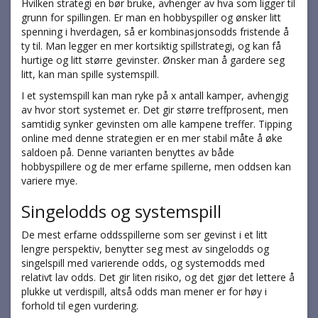
Hvilken strategi en bør bruke, avhenger av hva som ligger til
grunn for spillingen. Er man en hobbyspiller og ønsker litt
spenning i hverdagen, så er kombinasjonsodds fristende å
ty til. Man legger en mer kortsiktig spillstrategi, og kan få
hurtige og litt større gevinster. Ønsker man å gardere seg
litt, kan man spille systemspill.
I et systemspill kan man ryke på x antall kamper, avhengig
av hvor stort systemet er. Det gir større treffprosent, men
samtidig synker gevinsten om alle kampene treffer. Tipping
online med denne strategien er en mer stabil måte å øke
saldoen på. Denne varianten benyttes av både
hobbyspillere og de mer erfarne spillerne, men oddsen kan
variere mye.
Singelodds og systemspill
De mest erfarne oddsspillerne som ser gevinst i et litt
lengre perspektiv, benytter seg mest av singelodds og
singelspill med varierende odds, og systemodds med
relativt lav odds. Det gir liten risiko, og det gjør det lettere å
plukke ut verdispill, altså odds man mener er for høy i
forhold til egen vurdering.