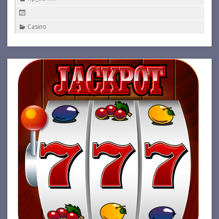
Posted
on
Categories
Casino